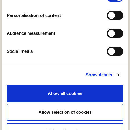
Personalisation of content
Audience measurement
Social media
Des améliorations
Show details
mesurables d’une année sur
l’autre
Allow all cookies
Nos indicateurs de sécurité sont unifiés dans
l’ensemble du groupe. L’un des principaux
Allow selection of cookies
indicateurs de sécurité que nous mesurons est le taux
d’accident avec arrêt de travail. Nous avons réduit ce
nombre de 5,1 jours par an pour 100 employés en