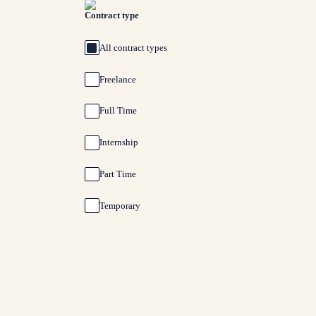
Contract type
All contract types
Freelance
Full Time
Internship
Part Time
Temporary