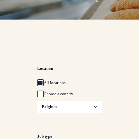
Location
All locations
Choose a country
Job type