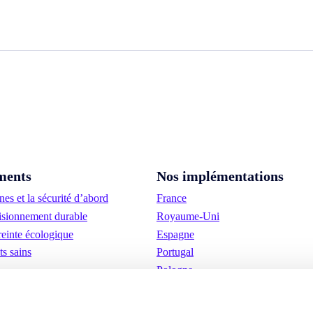
ments
Nos implémentations
es et la sécurité d’abord
France
sionnement durable
Royaume-Uni
einte écologique
Espagne
ts sains
Portugal
Pologne
Allemagne
Belgique