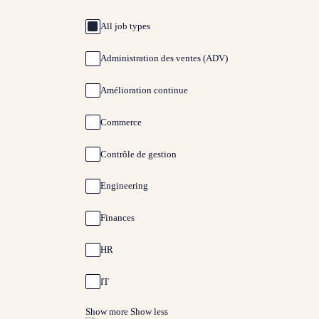
All job types
Administration des ventes (ADV)
Amélioration continue
Commerce
Contrôle de gestion
Engineering
Finances
HR
IT
Show more
Show less