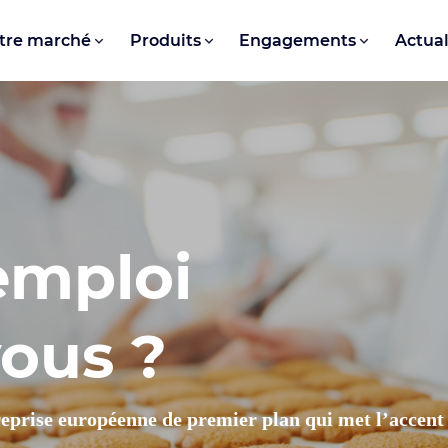
tre marché
Produits
Engagements
Actual
emploi
ous ?
reprise européenne de premier plan qui met l’accent s