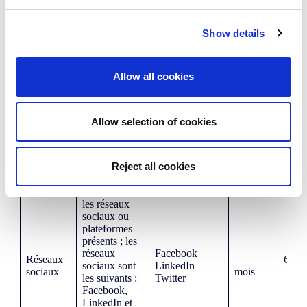
notre site
Youtube
Youtube/Vimeo
incluent des
6 mois
et Vimeo
vidéos
Show details
Youtube et
Vimeo.
Allow all cookies
Partage sur
les réseaux
sociaux :
notre site
Allow selection of cookies
utilise des
traceurs pour
vous
Reject all cookies
permettre de
partager des
contenus sur
les réseaux
sociaux ou
plateformes
présents ; les
réseaux
Facebook
Réseaux
6
sociaux sont
LinkedIn
sociaux
mois
les suivants :
Twitter
Facebook,
LinkedIn et