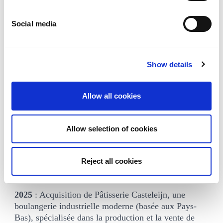
2018
: Stroopwafel & Co (spécialiste des gaufres aux
Pays-Bas), Arluy Biscuits (Espagne) et
Social media
Northumbrian Fine Foods (spécialiste des biscuits
sans gluten et sans lactose, basé au Royaume-Uni)
rejoignent le groupe par le biais d’autres
acquisitions.
Show details
2019
: Acquisition d’Aviateur, un spécialiste
néerlandais des biscuits et cakes.
Allow all cookies
2021
: Acquisition de Dan Cake, l’entreprise
portugaise de biscuits au beurre.
Allow selection of cookies
2022
: Acquisition de Continental Bakeries, fabricant
de biscuits et de substituts de pain pour le Benelux,
l’Allemagne, l’Autriche, la Suisse, la Suède et la
Reject all cookies
Pologne.
2025
: Acquisition de Pâtisserie Casteleijn, une
boulangerie industrielle moderne (basée aux Pays-
Bas), spécialisée dans la production et la vente de