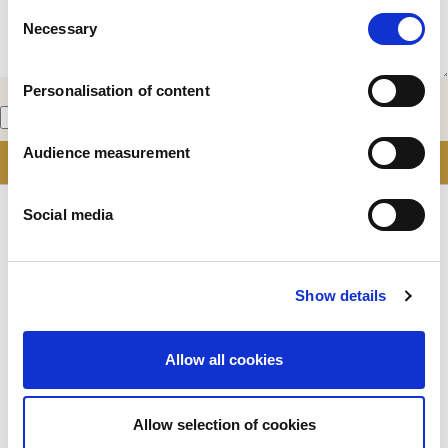
Consent
Necessary
Selection
Personalisation of content
En cochant cette case, j'accepte les Conditions d'utilisation
Audience measurement
Social media
Show details
L'entreprise
Allow all cookies
Qui sommes-nous ?
Notre histoire
Nos installations et notre empreinte logistique
Allow selection of cookies
Notre équipe