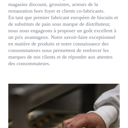
magasins discount, grossistes, acteurs de la
restauration hors foyer et clients co-fabricants.
En tant que premier fabricant européen de biscuits et
de substituts de pain sous marque de distributeur,
nous nous engageons à proposer un goût excellent à
un prix avantageux. Notre savoir-faire exceptionnel
en matière de produits et notre connaissance des
consommateurs nous permettent de renforcer les
marques de nos clients et de répondre aux attentes
des consommateurs.