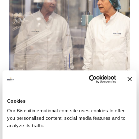
Cookies
Our Biscuitinternational.com site uses cookies to offer
Comment nous travaillons
you personalised content, social media features and to
Notre ambition est de faire des biscuits qui soient
analyze its traffic.
partagés et appréciés.