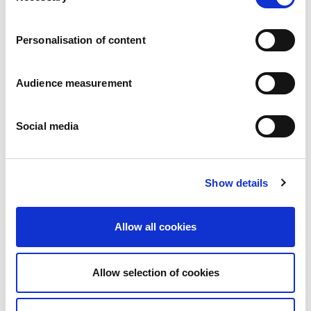
Carrières
Engagements
Personalisation of content
Les personnes et la sécurité d’abord
Un approvisionnement durable
Notre empreinte écologique
Audience measurement
Des produits sains
Nos implémentations
Social media
France
Royaume-Uni
Espagne
Portugal
Show details
Pologne
Allemagne
Belgique
Allow all cookies
Suède
Pays-Bas
International
Allow selection of cookies
Nos produits
Nos catégories de produits