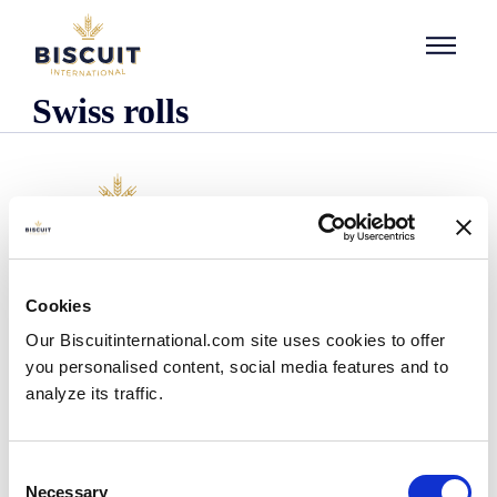
Aller au contenu
Swiss rolls
L'entreprise
Cookies
Qui sommes-nous ?
Our Biscuitinternational.com site uses cookies to offer
Notre histoire
you personalised content, social media features and to
Nos installations et notre empreinte logistique
analyze its traffic.
Notre équipe
Centre d'information
Actualités
Consent
Communiqués de presse
Necessary
Selection