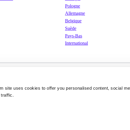
Pologne
Allemagne
Belgique
Suède
Pays-Bas
International
isation
Cookies
Politique de confidenti
om site uses cookies to offer you personalised content, social m
traffic.