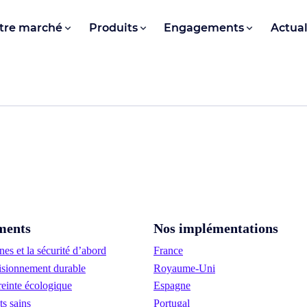
tre marché
Produits
Engagements
Actual
ments
Nos implémentations
es et la sécurité d’abord
France
sionnement durable
Royaume-Uni
einte écologique
Espagne
ts sains
Portugal