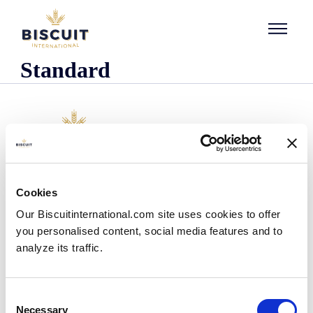
Aller au contenu
Standard
L'entreprise
Cookies
Qui sommes-nous ?
Our Biscuitinternational.com site uses cookies to offer
Notre histoire
you personalised content, social media features and to
Nos installations et notre empreinte logistique
analyze its traffic.
Notre équipe
Centre d'information
Actualités
Consent
Communiqués de presse
Necessary
Selection