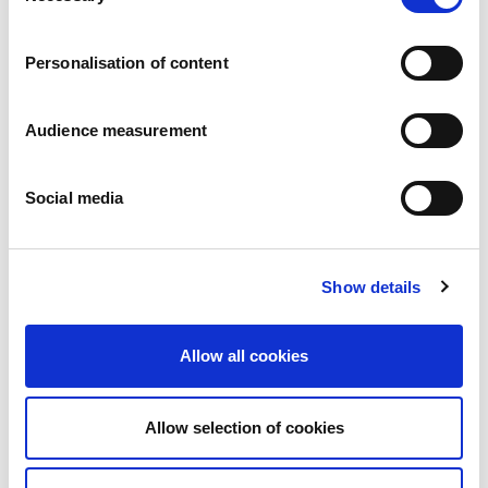
Carrières
Engagements
Personalisation of content
Les personnes et la sécurité d’abord
Un approvisionnement durable
Notre empreinte écologique
Audience measurement
Des produits sains
Nos implémentations
Social media
France
Royaume-Uni
Espagne
Portugal
Show details
Pologne
Allemagne
Belgique
Allow all cookies
Suède
Pays-Bas
International
Allow selection of cookies
Nos produits
Nos catégories de produits