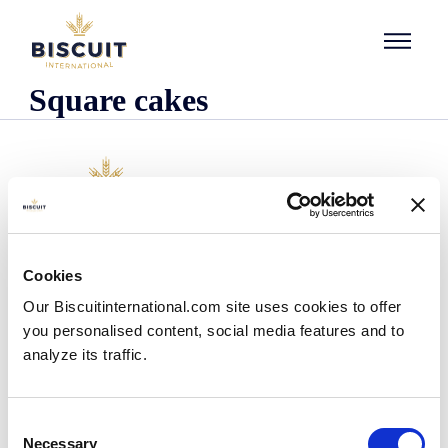
Aller au contenu
Square cakes
L'entreprise
Cookies
Qui sommes-nous ?
Our Biscuitinternational.com site uses cookies to offer
Notre histoire
you personalised content, social media features and to
Nos installations et notre empreinte logistique
analyze its traffic.
Notre équipe
Centre d'information
Actualités
Consent
Communiqués de presse
Necessary
Selection