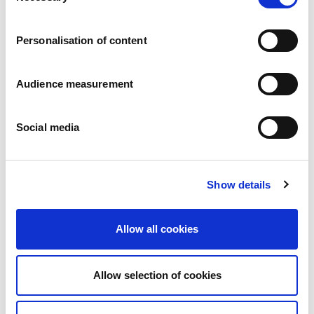
Carrières
Engagements
Personalisation of content
Les personnes et la sécurité d’abord
Un approvisionnement durable
Notre empreinte écologique
Audience measurement
Des produits sains
Nos implémentations
Social media
France
Royaume-Uni
Espagne
Portugal
Show details
Pologne
Allemagne
Belgique
Allow all cookies
Suède
Pays-Bas
International
Allow selection of cookies
Nos produits
Nos catégories de produits