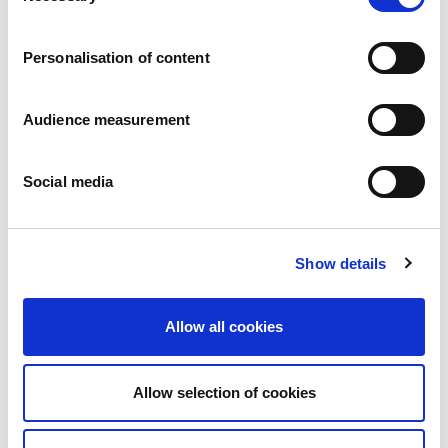
Carrières
Engagements
Personalisation of content
Les personnes et la sécurité d’abord
Un approvisionnement durable
Notre empreinte écologique
Audience measurement
Des produits sains
Nos implémentations
Social media
France
Royaume-Uni
Espagne
Portugal
Show details
Pologne
Allemagne
Belgique
Allow all cookies
Suède
Pays-Bas
International
Allow selection of cookies
Nos produits
Nos catégories de produits