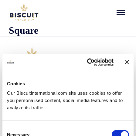
Aller au contenu
Square
L'entreprise
Cookies
Qui sommes-nous ?
Our Biscuitinternational.com site uses cookies to offer
Notre histoire
you personalised content, social media features and to
Nos installations et notre empreinte logistique
analyze its traffic.
Notre équipe
Centre d'information
Actualités
Consent
Communiqués de presse
Necessary
Selection