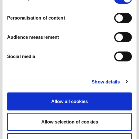
Carrières
Engagements
Personalisation of content
Les personnes et la sécurité d’abord
Un approvisionnement durable
Notre empreinte écologique
Audience measurement
Des produits sains
Nos implémentations
Social media
France
Royaume-Uni
Espagne
Portugal
Show details
Pologne
Allemagne
Belgique
Allow all cookies
Suède
Pays-Bas
International
Allow selection of cookies
Nos produits
Nos catégories de produits