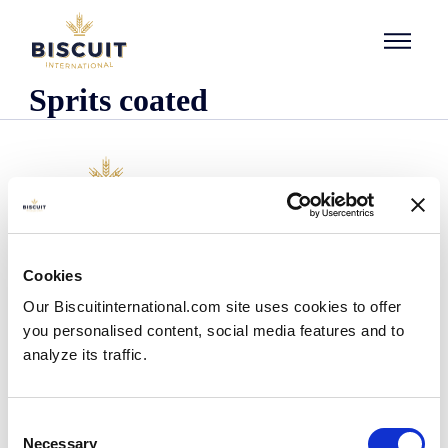
Aller au contenu
Sprits coated
L'entreprise
Cookies
Qui sommes-nous ?
Our Biscuitinternational.com site uses cookies to offer
Notre histoire
you personalised content, social media features and to
Nos installations et notre empreinte logistique
analyze its traffic.
Notre équipe
Centre d'information
Actualités
Consent
Communiqués de presse
Necessary
Selection