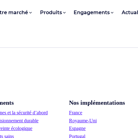
tre marché
Produits
Engagements
Actual
ments
Nos implémentations
es et la sécurité d’abord
France
sionnement durable
Royaume-Uni
einte écologique
Espagne
ts sains
Portugal