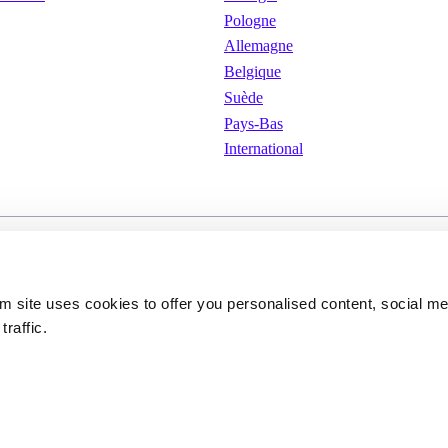
Pologne
Allemagne
Belgique
Suède
Pays-Bas
International
isation
Cookies
Politique de confidenti
om site uses cookies to offer you personalised content, social m
traffic.