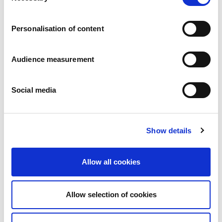
Carrières
Engagements
Personalisation of content
Les personnes et la sécurité d’abord
Un approvisionnement durable
Notre empreinte écologique
Audience measurement
Des produits sains
Nos implémentations
Social media
France
Royaume-Uni
Espagne
Portugal
Show details
Pologne
Allemagne
Belgique
Allow all cookies
Suède
Pays-Bas
International
Allow selection of cookies
Nos produits
Nos catégories de produits