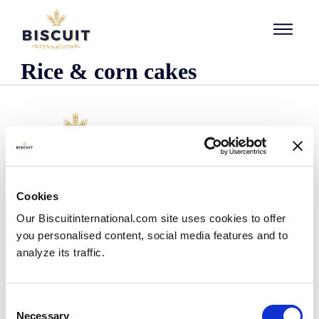
Aller au contenu
Rice & corn cakes
L'entreprise
Cookies
Qui sommes-nous ?
Our Biscuitinternational.com site uses cookies to offer
Notre histoire
you personalised content, social media features and to
Nos installations et notre empreinte logistique
analyze its traffic.
Notre équipe
Centre d'information
Actualités
Consent
Communiqués de presse
Necessary
Selection