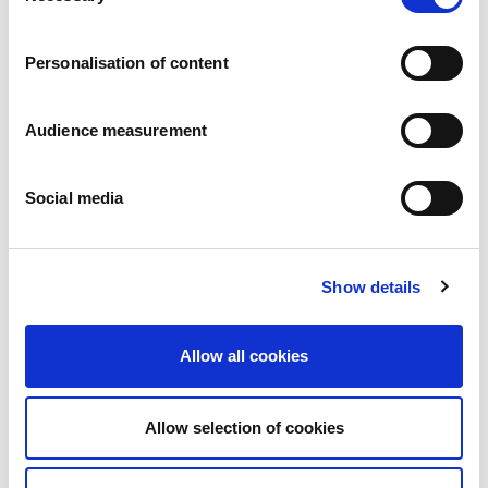
Carrières
Engagements
Personalisation of content
Les personnes et la sécurité d’abord
Un approvisionnement durable
Notre empreinte écologique
Audience measurement
Des produits sains
Nos implémentations
Social media
France
Royaume-Uni
Espagne
Portugal
Show details
Pologne
Allemagne
Belgique
Allow all cookies
Suède
Pays-Bas
International
Allow selection of cookies
Nos produits
Nos catégories de produits