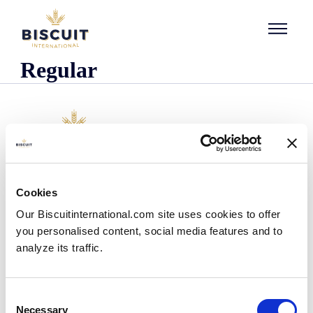
Aller au contenu
Regular
L'entreprise
Cookies
Qui sommes-nous ?
Our Biscuitinternational.com site uses cookies to offer
Notre histoire
you personalised content, social media features and to
Nos installations et notre empreinte logistique
analyze its traffic.
Notre équipe
Centre d'information
Actualités
Consent
Communiqués de presse
Necessary
Selection