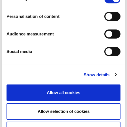
Carrières
Engagements
Personalisation of content
Les personnes et la sécurité d’abord
Un approvisionnement durable
Notre empreinte écologique
Audience measurement
Des produits sains
Nos implémentations
Social media
France
Royaume-Uni
Espagne
Portugal
Show details
Pologne
Allemagne
Belgique
Allow all cookies
Suède
Pays-Bas
International
Allow selection of cookies
Nos produits
Nos catégories de produits