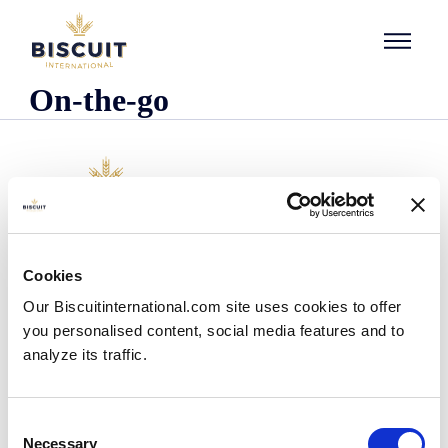
Aller au contenu
On-the-go
L'entreprise
Cookies
Qui sommes-nous ?
Our Biscuitinternational.com site uses cookies to offer
Notre histoire
you personalised content, social media features and to
Nos installations et notre empreinte logistique
analyze its traffic.
Notre équipe
Centre d'information
Actualités
Consent
Communiqués de presse
Necessary
Selection