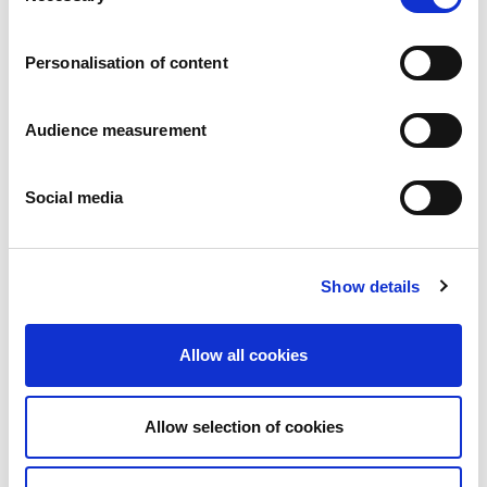
Carrières
Engagements
Personalisation of content
Les personnes et la sécurité d’abord
Un approvisionnement durable
Notre empreinte écologique
Audience measurement
Des produits sains
Nos implémentations
Social media
France
Royaume-Uni
Espagne
Portugal
Show details
Pologne
Allemagne
Belgique
Allow all cookies
Suède
Pays-Bas
International
Allow selection of cookies
Nos produits
Nos catégories de produits