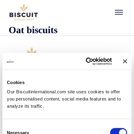
Aller au contenu
Oat biscuits
L'entreprise
Cookies
Qui sommes-nous ?
Our Biscuitinternational.com site uses cookies to offer
Notre histoire
you personalised content, social media features and to
Nos installations et notre empreinte logistique
analyze its traffic.
Notre équipe
Centre d'information
Actualités
Consent
Communiqués de presse
Necessary
Selection