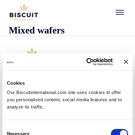
Aller au contenu
Mixed wafers
L'entreprise
Cookies
Qui sommes-nous ?
Our Biscuitinternational.com site uses cookies to offer
Notre histoire
you personalised content, social media features and to
Nos installations et notre empreinte logistique
analyze its traffic.
Notre équipe
Centre d'information
Actualités
Consent
Communiqués de presse
Necessary
Selection