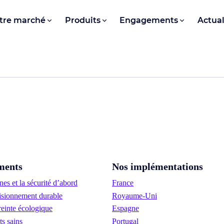
tre marché
Produits
Engagements
Actual
ments
Nos implémentations
es et la sécurité d’abord
France
sionnement durable
Royaume-Uni
einte écologique
Espagne
ts sains
Portugal