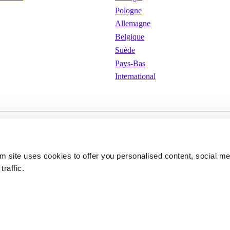
Pologne
Allemagne
Belgique
Suède
Pays-Bas
International
isation
Cookies
Politique de confidenti
om site uses cookies to offer you personalised content, social m
traffic.