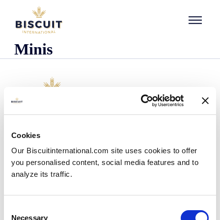
Aller au contenu
Minis
L'entreprise
Cookies
Qui sommes-nous ?
Our Biscuitinternational.com site uses cookies to offer
Notre histoire
you personalised content, social media features and to
Nos installations et notre empreinte logistique
analyze its traffic.
Notre équipe
Centre d'information
Actualités
Consent
Communiqués de presse
Necessary
Selection