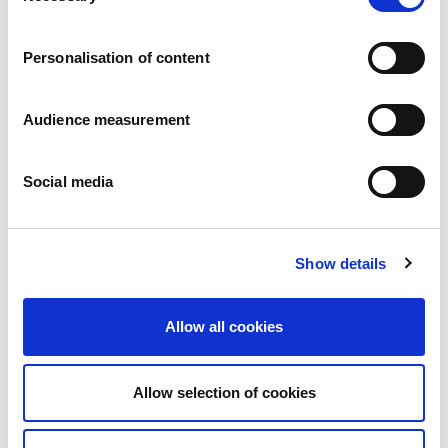
Carrières
Engagements
Personalisation of content
Les personnes et la sécurité d’abord
Un approvisionnement durable
Notre empreinte écologique
Audience measurement
Des produits sains
Nos implémentations
Social media
France
Royaume-Uni
Espagne
Portugal
Show details
Pologne
Allemagne
Belgique
Allow all cookies
Suède
Pays-Bas
International
Allow selection of cookies
Nos produits
Nos catégories de produits