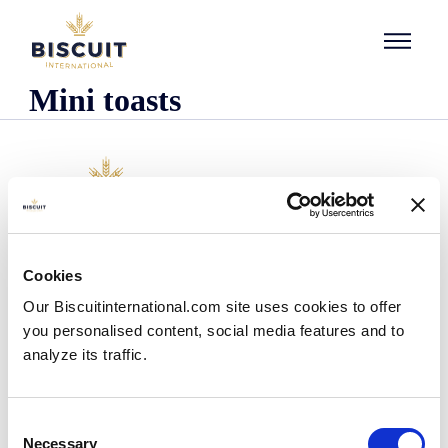
Aller au contenu
Mini toasts
L'entreprise
Cookies
Qui sommes-nous ?
Our Biscuitinternational.com site uses cookies to offer
Notre histoire
you personalised content, social media features and to
Nos installations et notre empreinte logistique
analyze its traffic.
Notre équipe
Centre d'information
Actualités
Consent
Communiqués de presse
Necessary
Selection