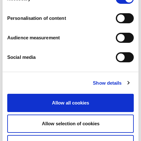
Carrières
Engagements
Personalisation of content
Les personnes et la sécurité d’abord
Un approvisionnement durable
Notre empreinte écologique
Audience measurement
Des produits sains
Nos implémentations
Social media
France
Royaume-Uni
Espagne
Portugal
Show details
Pologne
Allemagne
Belgique
Allow all cookies
Suède
Pays-Bas
International
Allow selection of cookies
Nos produits
Nos catégories de produits