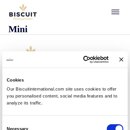
Aller au contenu
Mini
L'entreprise
Cookies
Qui sommes-nous ?
Our Biscuitinternational.com site uses cookies to offer
Notre histoire
you personalised content, social media features and to
Nos installations et notre empreinte logistique
analyze its traffic.
Notre équipe
Centre d'information
Actualités
Consent
Communiqués de presse
Necessary
Selection