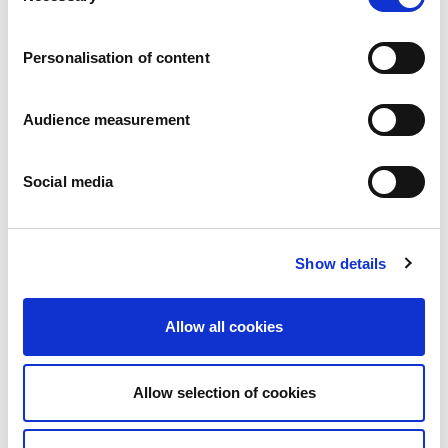
Carrières
Engagements
Personalisation of content
Les personnes et la sécurité d’abord
Un approvisionnement durable
Notre empreinte écologique
Audience measurement
Des produits sains
Nos implémentations
Social media
France
Royaume-Uni
Espagne
Portugal
Show details
Pologne
Allemagne
Belgique
Allow all cookies
Suède
Pays-Bas
International
Allow selection of cookies
Nos produits
Nos catégories de produits