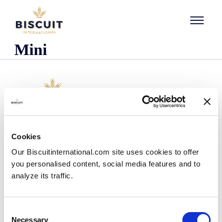
Aller au contenu
Mini
L'entreprise
Cookies
Qui sommes-nous ?
Our Biscuitinternational.com site uses cookies to offer
Notre histoire
you personalised content, social media features and to
Nos installations et notre empreinte logistique
analyze its traffic.
Notre équipe
Centre d'information
Actualités
Consent
Communiqués de presse
Necessary
Selection