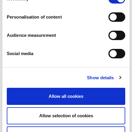
Carrières
Engagements
Personalisation of content
Les personnes et la sécurité d’abord
Un approvisionnement durable
Notre empreinte écologique
Audience measurement
Des produits sains
Nos implémentations
Social media
France
Royaume-Uni
Espagne
Portugal
Show details
Pologne
Allemagne
Belgique
Allow all cookies
Suède
Pays-Bas
International
Allow selection of cookies
Nos produits
Nos catégories de produits