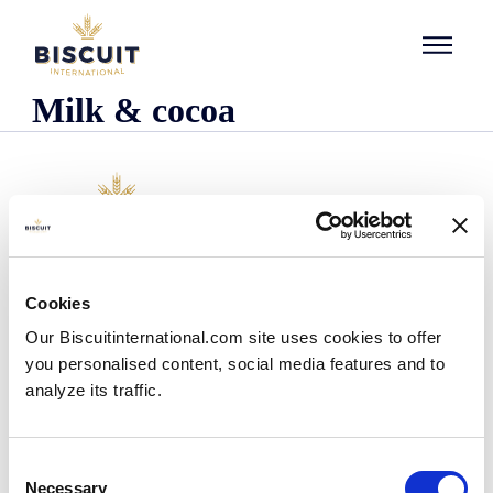
Aller au contenu
Milk & cocoa
L'entreprise
Cookies
Qui sommes-nous ?
Our Biscuitinternational.com site uses cookies to offer
Notre histoire
you personalised content, social media features and to
Nos installations et notre empreinte logistique
analyze its traffic.
Notre équipe
Centre d'information
Actualités
Consent
Communiqués de presse
Necessary
Selection