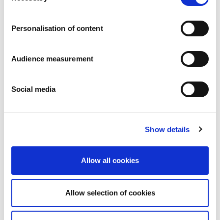
Carrières
Engagements
Personalisation of content
Les personnes et la sécurité d’abord
Un approvisionnement durable
Notre empreinte écologique
Audience measurement
Des produits sains
Nos implémentations
Social media
France
Royaume-Uni
Espagne
Portugal
Show details
Pologne
Allemagne
Belgique
Allow all cookies
Suède
Pays-Bas
International
Allow selection of cookies
Nos produits
Nos catégories de produits