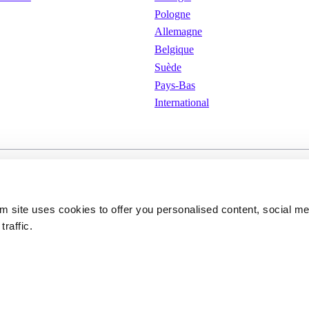
Pologne
Allemagne
Belgique
Suède
Pays-Bas
International
isation
Cookies
Politique de confidenti
om site uses cookies to offer you personalised content, social m
traffic.