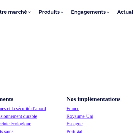
tre marché
Produits
Engagements
Actual
ments
Nos implémentations
es et la sécurité d’abord
France
sionnement durable
Royaume-Uni
einte écologique
Espagne
ts sains
Portugal