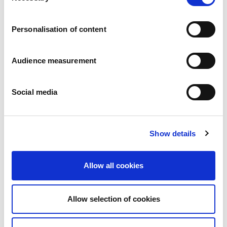
Carrières
Engagements
Personalisation of content
Les personnes et la sécurité d’abord
Un approvisionnement durable
Notre empreinte écologique
Audience measurement
Des produits sains
Nos implémentations
Social media
France
Royaume-Uni
Espagne
Portugal
Show details
Pologne
Allemagne
Belgique
Allow all cookies
Suède
Pays-Bas
International
Allow selection of cookies
Nos produits
Nos catégories de produits