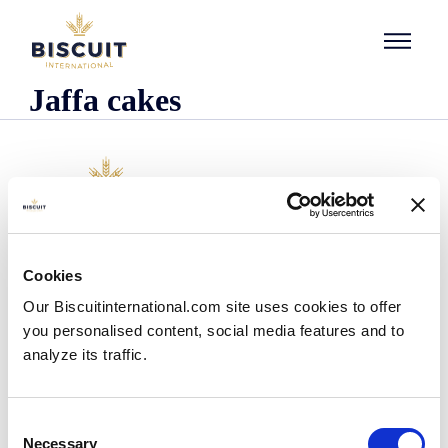
Aller au contenu
Jaffa cakes
L'entreprise
Cookies
Qui sommes-nous ?
Our Biscuitinternational.com site uses cookies to offer
Notre histoire
you personalised content, social media features and to
Nos installations et notre empreinte logistique
analyze its traffic.
Notre équipe
Centre d'information
Actualités
Consent
Communiqués de presse
Necessary
Selection