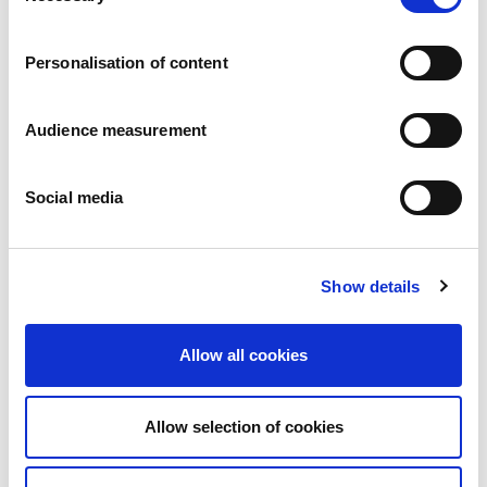
Carrières
Engagements
Personalisation of content
Les personnes et la sécurité d’abord
Un approvisionnement durable
Notre empreinte écologique
Audience measurement
Des produits sains
Nos implémentations
Social media
France
Royaume-Uni
Espagne
Portugal
Show details
Pologne
Allemagne
Belgique
Allow all cookies
Suède
Pays-Bas
International
Allow selection of cookies
Nos produits
Nos catégories de produits