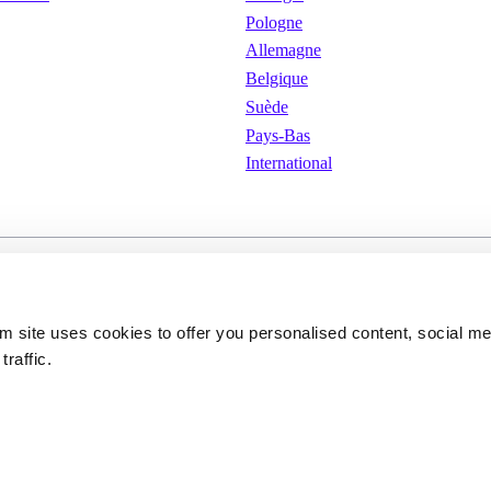
Pologne
Allemagne
Belgique
Suède
Pays-Bas
International
isation
Cookies
Politique de confidenti
om site uses cookies to offer you personalised content, social m
traffic.