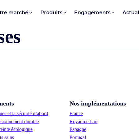
tre marché
Produits
Engagements
Actual
ses
ments
Nos implémentations
es et la sécurité d’abord
France
sionnement durable
Royaume-Uni
einte écologique
Espagne
ts sains
Portugal