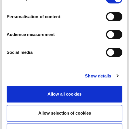
Carrières
Engagements
Personalisation of content
Les personnes et la sécurité d’abord
Un approvisionnement durable
Notre empreinte écologique
Audience measurement
Des produits sains
Nos implémentations
Social media
France
Royaume-Uni
Espagne
Portugal
Show details
Pologne
Allemagne
Belgique
Allow all cookies
Suède
Pays-Bas
International
Allow selection of cookies
Nos produits
Nos catégories de produits