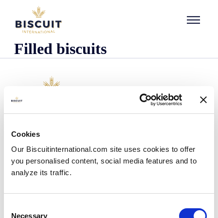
Aller au contenu
Filled biscuits
L'entreprise
Cookies
Qui sommes-nous ?
Our Biscuitinternational.com site uses cookies to offer
Notre histoire
you personalised content, social media features and to
Nos installations et notre empreinte logistique
analyze its traffic.
Notre équipe
Centre d'information
Actualités
Consent
Communiqués de presse
Necessary
Selection