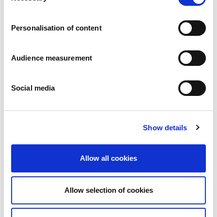
Carrières
Engagements
Personalisation of content
Les personnes et la sécurité d’abord
Un approvisionnement durable
Notre empreinte écologique
Audience measurement
Des produits sains
Nos implémentations
Social media
France
Royaume-Uni
Espagne
Portugal
Show details
Pologne
Allemagne
Belgique
Allow all cookies
Suède
Pays-Bas
International
Allow selection of cookies
Nos produits
Nos catégories de produits