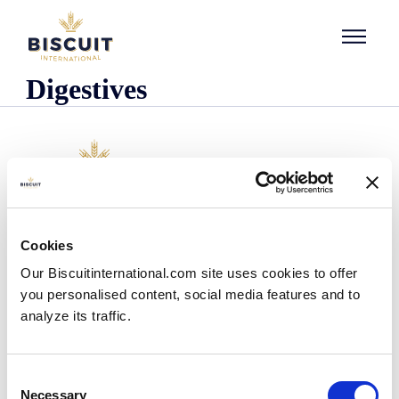
Aller au contenu
Digestives
L'entreprise
Cookies
Qui sommes-nous ?
Our Biscuitinternational.com site uses cookies to offer
Notre histoire
you personalised content, social media features and to
Nos installations et notre empreinte logistique
analyze its traffic.
Notre équipe
Centre d'information
Actualités
Consent
Communiqués de presse
Necessary
Selection