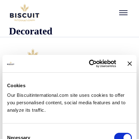
Aller au contenu
Decorated
L'entreprise
Cookies
Qui sommes-nous ?
Our Biscuitinternational.com site uses cookies to offer
Notre histoire
you personalised content, social media features and to
Nos installations et notre empreinte logistique
analyze its traffic.
Notre équipe
Centre d'information
Actualités
Consent
Communiqués de presse
Necessary
Selection