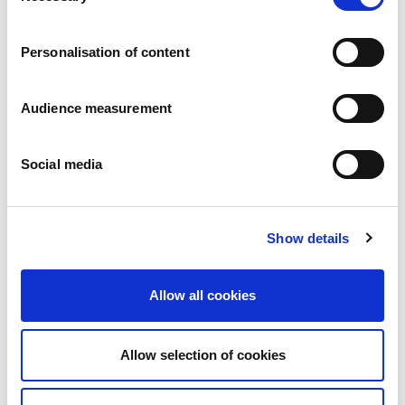
Carrières
Engagements
Personalisation of content
Les personnes et la sécurité d’abord
Un approvisionnement durable
Notre empreinte écologique
Audience measurement
Des produits sains
Nos implémentations
Social media
France
Royaume-Uni
Espagne
Portugal
Show details
Pologne
Allemagne
Belgique
Allow all cookies
Suède
Pays-Bas
International
Allow selection of cookies
Nos produits
Nos catégories de produits