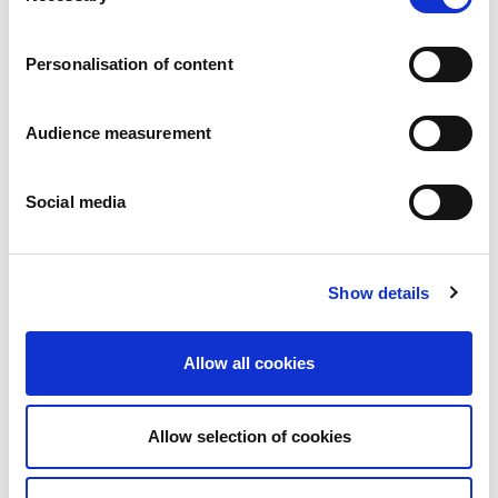
Carrières
Engagements
Personalisation of content
Les personnes et la sécurité d’abord
Un approvisionnement durable
Notre empreinte écologique
Audience measurement
Des produits sains
Nos implémentations
Social media
France
Royaume-Uni
Espagne
Portugal
Show details
Pologne
Allemagne
Belgique
Allow all cookies
Suède
Pays-Bas
International
Allow selection of cookies
Nos produits
Nos catégories de produits