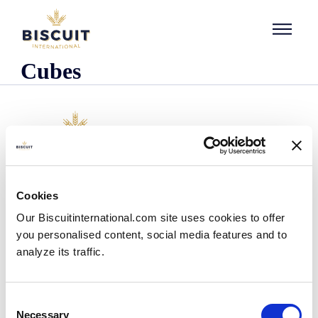
Aller au contenu
Cubes
L'entreprise
Cookies
Qui sommes-nous ?
Our Biscuitinternational.com site uses cookies to offer
Notre histoire
you personalised content, social media features and to
Nos installations et notre empreinte logistique
analyze its traffic.
Notre équipe
Centre d'information
Actualités
Consent
Communiqués de presse
Necessary
Selection