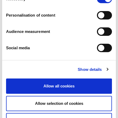
Carrières
Engagements
Personalisation of content
Les personnes et la sécurité d’abord
Un approvisionnement durable
Notre empreinte écologique
Audience measurement
Des produits sains
Nos implémentations
Social media
France
Royaume-Uni
Espagne
Portugal
Show details
Pologne
Allemagne
Belgique
Allow all cookies
Suède
Pays-Bas
International
Allow selection of cookies
Nos produits
Nos catégories de produits