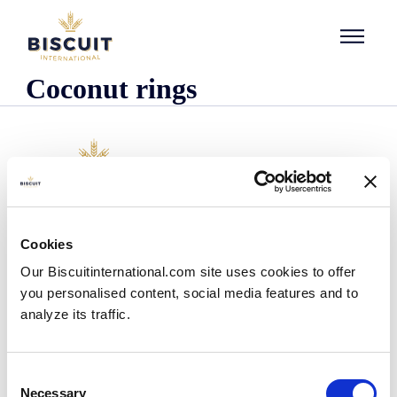
Aller au contenu
Coconut rings
L'entreprise
Cookies
Qui sommes-nous ?
Our Biscuitinternational.com site uses cookies to offer
Notre histoire
you personalised content, social media features and to
Nos installations et notre empreinte logistique
analyze its traffic.
Notre équipe
Centre d'information
Actualités
Consent
Communiqués de presse
Necessary
Selection