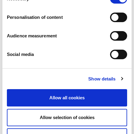
Carrières
Engagements
Personalisation of content
Les personnes et la sécurité d’abord
Un approvisionnement durable
Notre empreinte écologique
Audience measurement
Des produits sains
Nos implémentations
Social media
France
Royaume-Uni
Espagne
Portugal
Show details
Pologne
Allemagne
Belgique
Allow all cookies
Suède
Pays-Bas
International
Allow selection of cookies
Nos produits
Nos catégories de produits