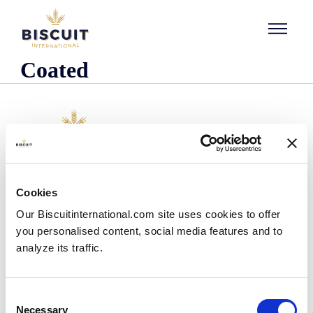
Aller au contenu
Coated
L'entreprise
Cookies
Qui sommes-nous ?
Our Biscuitinternational.com site uses cookies to offer
Notre histoire
you personalised content, social media features and to
Nos installations et notre empreinte logistique
analyze its traffic.
Notre équipe
Centre d'information
Actualités
Consent
Communiqués de presse
Necessary
Selection