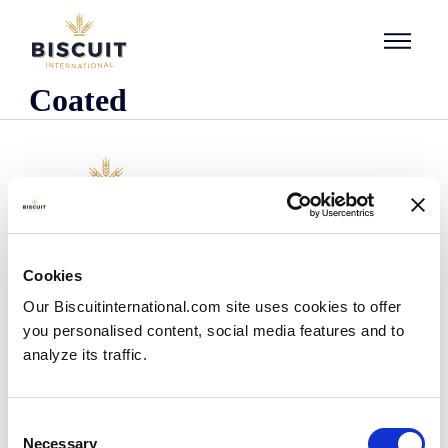
Aller au contenu
Coated
L'entreprise
Cookies
Qui sommes-nous ?
Our Biscuitinternational.com site uses cookies to offer
Notre histoire
you personalised content, social media features and to
Nos installations et notre empreinte logistique
analyze its traffic.
Notre équipe
Centre d'information
Actualités
Consent
Communiqués de presse
Necessary
Selection