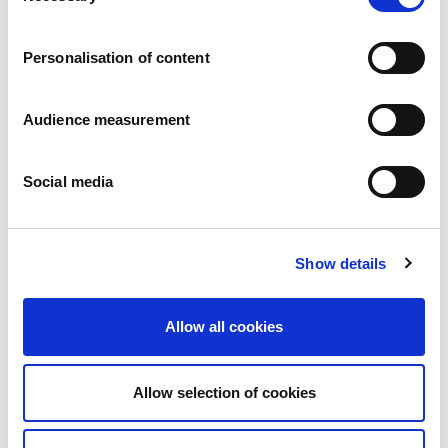
Carrières
Engagements
Personalisation of content
Les personnes et la sécurité d’abord
Un approvisionnement durable
Notre empreinte écologique
Audience measurement
Des produits sains
Nos implémentations
Social media
France
Royaume-Uni
Espagne
Portugal
Show details
Pologne
Allemagne
Belgique
Allow all cookies
Suède
Pays-Bas
International
Allow selection of cookies
Nos produits
Nos catégories de produits