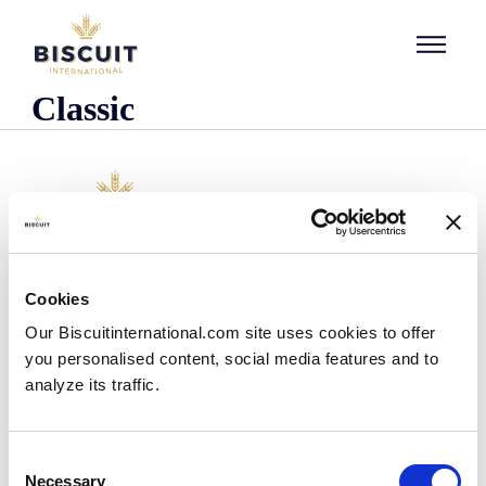
Aller au contenu
Classic
L'entreprise
Cookies
Qui sommes-nous ?
Our Biscuitinternational.com site uses cookies to offer
Notre histoire
you personalised content, social media features and to
Nos installations et notre empreinte logistique
analyze its traffic.
Notre équipe
Centre d'information
Actualités
Consent
Communiqués de presse
Necessary
Selection