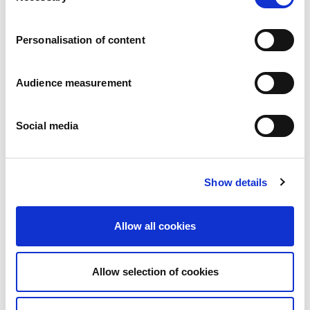
Carrières
Engagements
Personalisation of content
Les personnes et la sécurité d’abord
Un approvisionnement durable
Notre empreinte écologique
Audience measurement
Des produits sains
Nos implémentations
Social media
France
Royaume-Uni
Espagne
Portugal
Show details
Pologne
Allemagne
Belgique
Allow all cookies
Suède
Pays-Bas
International
Allow selection of cookies
Nos produits
Nos catégories de produits