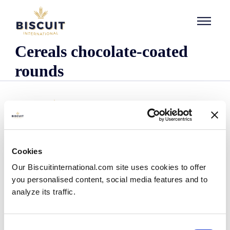
Aller au contenu
Cereals chocolate-coated
rounds
Cookies
L'entreprise
Our Biscuitinternational.com site uses cookies to offer
Qui sommes-nous ?
you personalised content, social media features and to
Notre histoire
analyze its traffic.
Nos installations et notre empreinte logistique
Notre équipe
Centre d'information
Consent