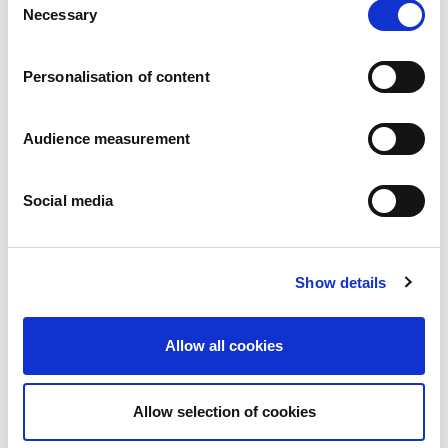
Actualités
Necessary
Selection
Communiqués de presse
Carrières
Engagements
Personalisation of content
Les personnes et la sécurité d’abord
Un approvisionnement durable
Audience measurement
Notre empreinte écologique
Des produits sains
Nos implémentations
Social media
France
Royaume-Uni
Espagne
Show details
Portugal
Pologne
Allemagne
Allow all cookies
Belgique
Suède
Pays-Bas
Allow selection of cookies
International