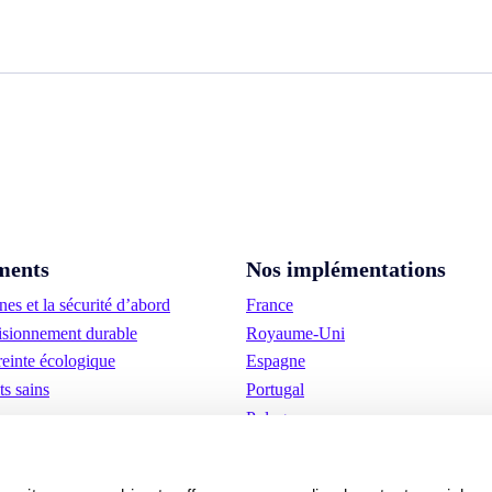
ments
Nos implémentations
es et la sécurité d’abord
France
sionnement durable
Royaume-Uni
einte écologique
Espagne
ts sains
Portugal
Pologne
Allemagne
Belgique