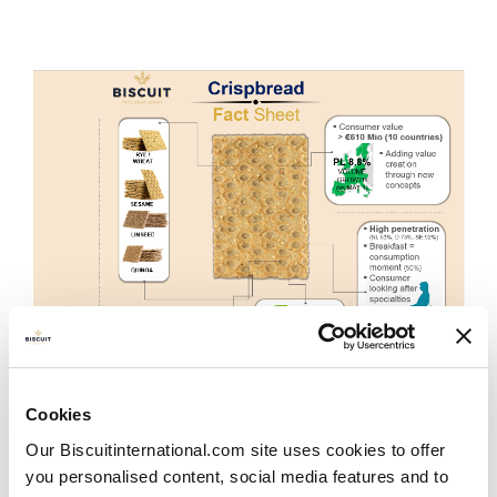
Taille du marché
Cookies
Le marché des crackers est très important > 610
millions d’euros (2022) au total pour les 10 pays de
Our Biscuitinternational.com site uses cookies to offer
l’UE que nous mesurons fréquemment (Nielsen/IRI).
you personalised content, social media features and to
L’Allemagne et la Suède ont le taux de