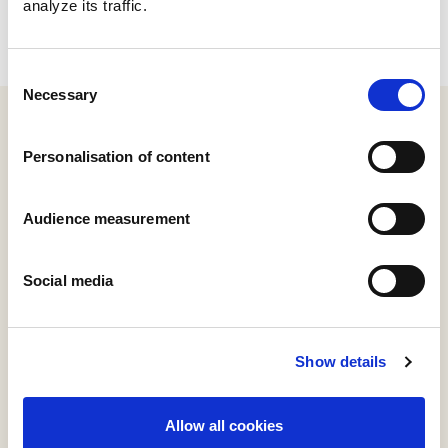
analyze its traffic.
consommation de crackers le plus élevé.
Consent
Necessary
Selection
Personalisation of content
Audience measurement
Social media
Show details
Allow all cookies