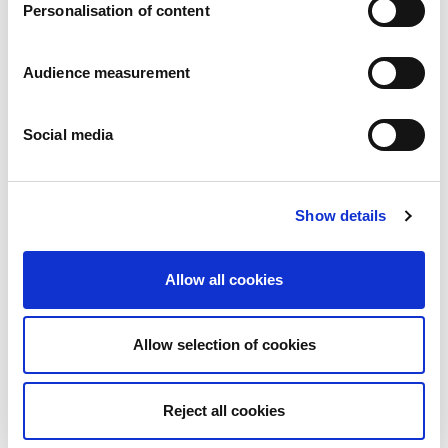
Personalisation of content
Audience measurement
Social media
Show details
L’Académie des Biscuits :
accompagner la croissance personnelle
Allow all cookies
et professionnelle....
Publié le
20/11/2023
Allow selection of cookies
L’Académie des Biscuits : accompagner la croissance
personnelle...
View more
Reject all cookies