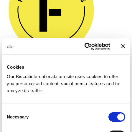
Lauréat des Free From Food Awards
2023
Cookies
Publié le
20/11/2023
Our Biscuitinternational.com site uses cookies to offer
you personalised content, social media features and to
Lauréat des Free From Food Awards 2023 Nous...
analyze its traffic.
View more
Consent
Necessary
Selection