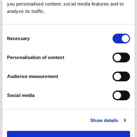
you personalised content, social media features and to
analyze its traffic.
Consent
Necessary
Selection
Personalisation of content
Nouveau lancement : Atout Cœur
Publié le
20/11/2023
Audience measurement
Notre dernière fierté en date est le lancement...
View more
Social media
Show details