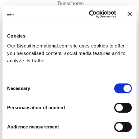
Bunschoten
Dalfsen
Deventer
Dokkum
Dordrecht
Middelstum
Cookies
Moordrecht
Our Biscuitinternational.com site uses cookies to offer
Nuth
you personalised content, social media features and to
Ochten
analyze its traffic.
Rucphen
Tilburg
BELGIEN
Consent
Enghien
Necessary
Selection
Ghislenghien
Personalisation of content
DEUTSCHLAND
Audience measurement
Arnstadt