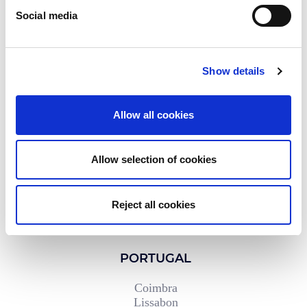
Bassenheim
Social media
Eschweiler
Grabow
Gronau
Solingen
Show details
FRANKREICH
Briec de l’Odet
Allow all cookies
Fouesnant
Montauban
Sully-sur-Loire
Allow selection of cookies
SPANIEN
Logroño
Reject all cookies
PORTUGAL
Coimbra
Lissabon