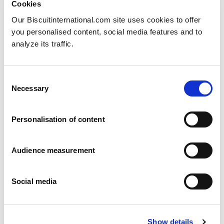
Cookies
Our Biscuitinternational.com site uses cookies to offer
you personalised content, social media features and to
analyze its traffic.
Consent
Necessary
Selection
Personalisation of content
Markt- und
Verbrauchereinblicke
Audience measurement
Diese Produkte sind ein wichtiger Bestandteil des
französischen Marktes, wo sie mit mehr als 107
Social media
Millionen Packungen pro Jahr die sechstgrößte
Kategorie darstellen. Eigenmarken machen
wertmäßig ein Drittel des Gesamtmarktes aus.
Show details