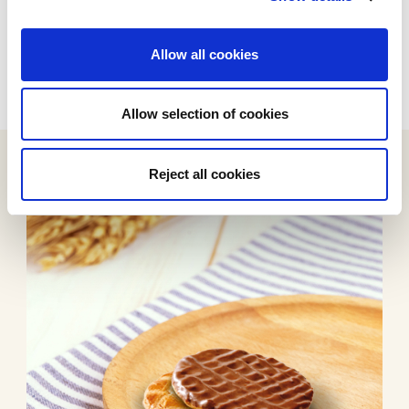
Überzogene Kekse sind für Erwachsene und Kinder
gleichermaßen attraktiv.
Praktische Verpackungsformate ermöglichen es den
Allow all cookies
Verbrauchern, diese Produkte überall zu genießen.
Allow selection of cookies
Reject all cookies