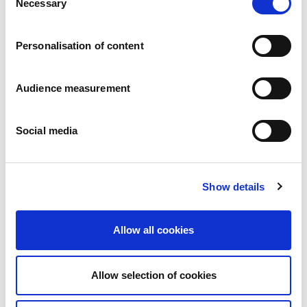
Necessary
Pressemitteilungen
Selection
Karriere
Verpflichtungen
Personalisation of content
Menschen und Sicherheit an erster Stelle
Nachhaltige Beschaffung
Ökologischer Fußabdruck
Audience measurement
Gesunde Produkte
Markt
Social media
Frankreich
Vereinigtes Königreich
Spanien
Portugal
Show details
Polen
Deutschland
Allow all cookies
Belgien
Schweden
Die Niederlande
Allow selection of cookies
International
Produkte