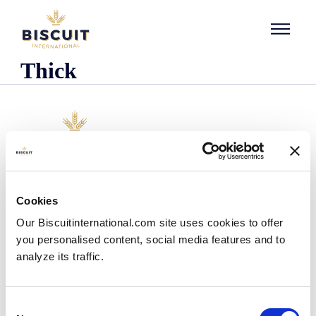
Aller au contenu
Thick
Unternehmen
Cookies
Wer wir sind
Our Biscuitinternational.com site uses cookies to offer
Unsere Geschichte
you personalised content, social media features and to
Unsere Einrichtungen und unser logistischer
Fußabdruck
analyze its traffic.
Unser Team
Regulatorische Informationen
Nachrichten
Consent