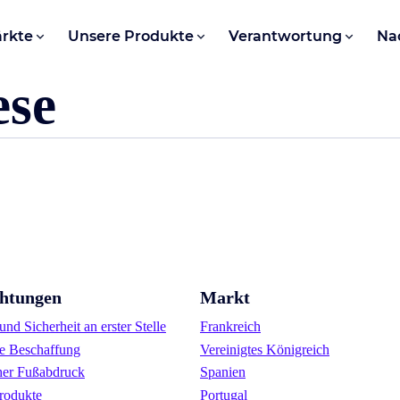
rkte
Unsere Produkte
Verantwortung
Na
ese
chtungen
Markt
nd Sicherheit an erster Stelle
Frankreich
e Beschaffung
Vereinigtes Königreich
her Fußabdruck
Spanien
rodukte
Portugal