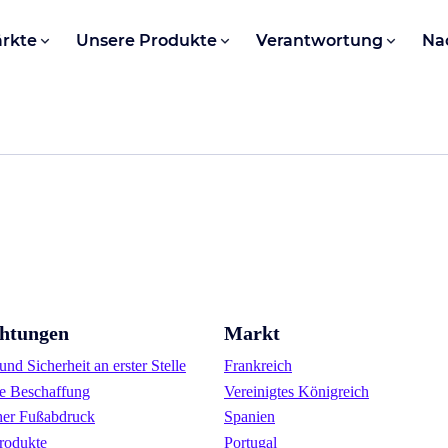
rkte
Unsere Produkte
Verantwortung
Na
chtungen
Markt
nd Sicherheit an erster Stelle
Frankreich
e Beschaffung
Vereinigtes Königreich
her Fußabdruck
Spanien
rodukte
Portugal