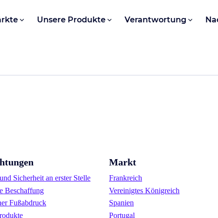
rkte
Unsere Produkte
Verantwortung
Na
chtungen
Markt
nd Sicherheit an erster Stelle
Frankreich
e Beschaffung
Vereinigtes Königreich
her Fußabdruck
Spanien
rodukte
Portugal