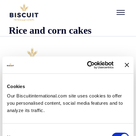
Aller au contenu
Rice and corn cakes
Unternehmen
Cookies
Wer wir sind
Our Biscuitinternational.com site uses cookies to offer
Unsere Geschichte
you personalised content, social media features and to
Unsere Einrichtungen und unser logistischer
Fußabdruck
analyze its traffic.
Unser Team
Regulatorische Informationen
Nachrichten
Consent