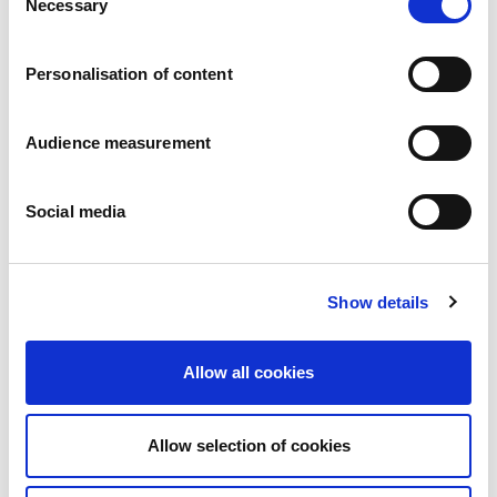
Necessary
Pressemitteilungen
Selection
Karriere
Verpflichtungen
Personalisation of content
Menschen und Sicherheit an erster Stelle
Nachhaltige Beschaffung
Ökologischer Fußabdruck
Audience measurement
Gesunde Produkte
Markt
Social media
Frankreich
Vereinigtes Königreich
Spanien
Portugal
Show details
Polen
Deutschland
Allow all cookies
Belgien
Schweden
Die Niederlande
Allow selection of cookies
International
Produkte