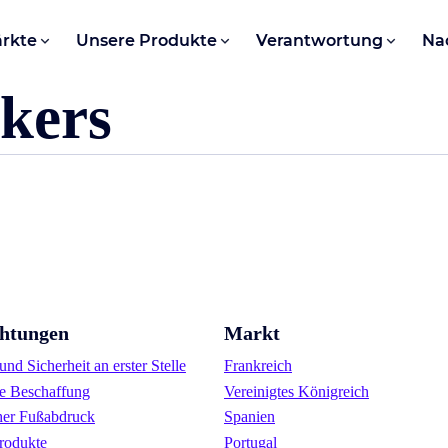
rkte
Unsere Produkte
Verantwortung
Na
kers
chtungen
Markt
nd Sicherheit an erster Stelle
Frankreich
e Beschaffung
Vereinigtes Königreich
her Fußabdruck
Spanien
rodukte
Portugal