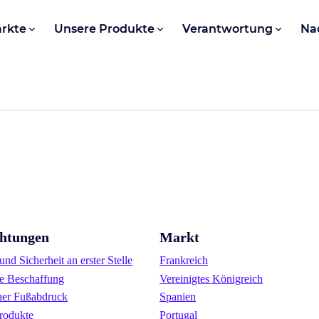
rkte
Unsere Produkte
Verantwortung
Na
chtungen
Markt
nd Sicherheit an erster Stelle
Frankreich
e Beschaffung
Vereinigtes Königreich
her Fußabdruck
Spanien
rodukte
Portugal